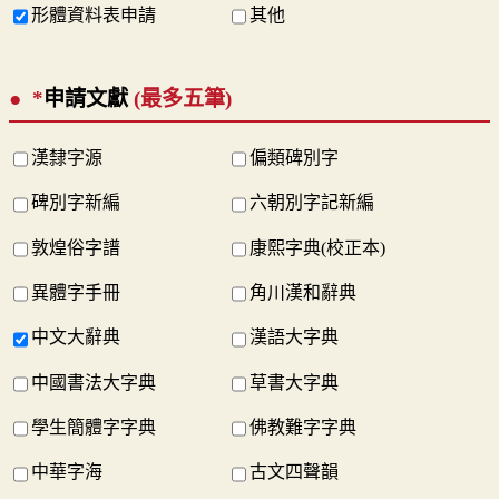
形體資料表申請
其他
*
申請文獻
(最多五筆)
漢隸字源
偏類碑別字
碑別字新編
六朝別字記新編
敦煌俗字譜
康熙字典(校正本)
異體字手冊
角川漢和辭典
中文大辭典
漢語大字典
中國書法大字典
草書大字典
學生簡體字字典
佛教難字字典
中華字海
古文四聲韻