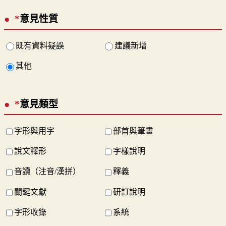
*
意見性質
既有資料疑誤
建議新增
其他
*
意見類型
字形與用字
部首與筆畫
說文釋形
字樣說明
音讀（注音/漢拼）
釋義
關鍵文獻
研訂說明
字形收錄
系統