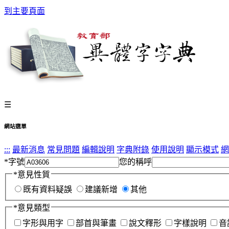
到主要頁面
☰
網站選單
:::
最新消息
常見問題
編輯說明
字典附錄
使用說明
顯示模式
網
*
字號
您的稱呼
*
意見性質
既有資料疑誤
建議新增
其他
*
意見類型
字形與用字
部首與筆畫
說文釋形
字樣說明
音