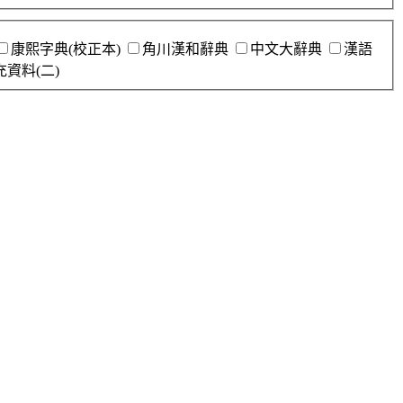
康熙字典(校正本)
角川漢和辭典
中文大辭典
漢語
充資料(二)