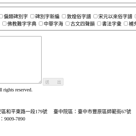
偏類碑別字
碑別字新編
敦煌俗字譜
宋元以來俗字譜
佛教難字字典
中華字海
古文四聲韻
書法字彙
補
送 出
ghts reserved.
區和平東路一段179號
臺中院區：臺中市豐原區師範街67號
P：9009-7890