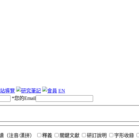
站導覽
EN
*
您的Email
讀（注音/漢拼）
釋義
關鍵文獻
研訂說明
字形收錄