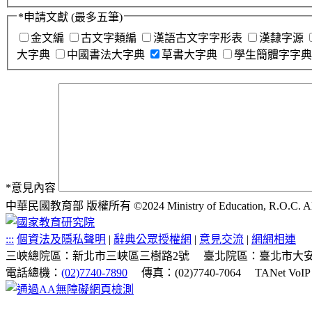
*
申請文獻
(最多五筆)
金文編
古文字類編
漢語古文字字形表
漢隸字源
大字典
中國書法大字典
草書大字典
學生簡體字字典
*
意見內容
中華民國教育部 版權所有 ©2024 Ministry of Education, R.O.C. All ri
:::
個資法及隱私聲明
|
辭典公眾授權網
|
意見交流
|
網網相連
三峽總院區：新北市三峽區三樹路2號
臺北院區：臺北市大安
電話總機：
(02)7740-7890
傳真：(02)7740-7064
TANet VoI