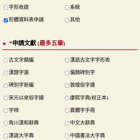
字形收錄
系統
形體資料表申請
其他
*
申請文獻
(最多五筆)
古文字類編
漢語古文字字形表
漢隸字源
偏類碑別字
碑別字新編
敦煌俗字譜
宋元以來俗字譜
康熙字典(校正本)
字辨
異體字手冊
角川漢和辭典
中文大辭典
漢語大字典
中國書法大字典