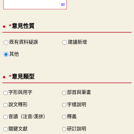
*
意見性質
既有資料疑誤
建議新增
其他
*
意見類型
字形與用字
部首與筆畫
說文釋形
字樣說明
音讀（注音/漢拼）
釋義
關鍵文獻
研訂說明