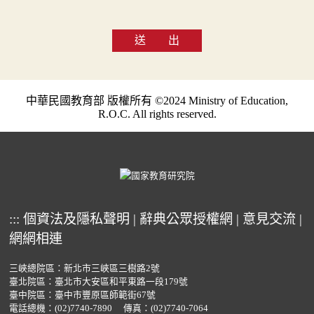
送 出
中華民國教育部 版權所有 ©2024 Ministry of Education,
R.O.C. All rights reserved.
:::
個資法及隱私聲明
|
辭典公眾授權網
|
意見交流
|
網網相連
三峽總院區：新北市三峽區三樹路2號
臺北院區：臺北市大安區和平東路一段179號
臺中院區：臺中市豐原區師範街67號
電話總機：
(02)7740-7890
傳真：(02)7740-7064