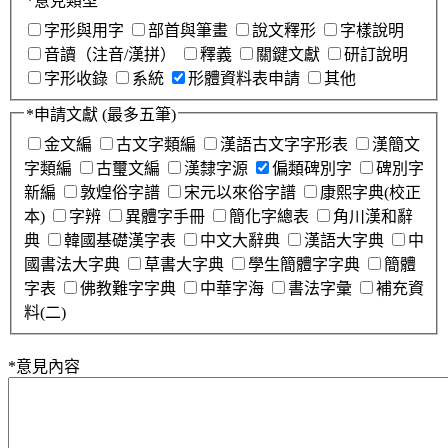
*
意見類型
字形與用字
部首與筆畫
說文釋形
字樣說明
音讀（注音/漢拼）
釋義
關鍵文獻
研訂說明
字形收錄
系統
形體資料表申請
其他
*
申請文獻
(最多五筆)
金文編
古文字類編
漢語古文字字形表
漢簡文
字類編
古璽文編
漢隸字源
偏類碑別字
碑別字
新編
敦煌俗字譜
宋元以來俗字譜
康熙字典(校正
本)
字辨
異體字手冊
簡化字總表
角川漢和辭
典
韓國基礎漢字表
中文大辭典
漢語大字典
中
國書法大字典
草書大字典
學生簡體字字典
簡體
字表
佛教難字字典
中華字海
書法字彙
補充資
料(二)
*
意見內容