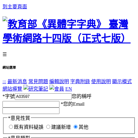
到主要頁面
☰
網站選單
:::
最新消息
常見問題
編輯說明
字典附錄
使用說明
顯示模式
網站導覽
EN
*
字號
您的稱呼
*
您的Email
*
意見性質
既有資料疑誤
建議新增
其他