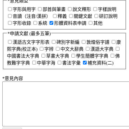
*
意見類型
字形與用字
部首與筆畫
說文釋形
字樣說明
音讀（注音/漢拼）
釋義
關鍵文獻
研訂說明
字形收錄
系統
形體資料表申請
其他
*
申請文獻
(最多五筆)
漢語古文字字形表
碑別字新編
敦煌俗字譜
康
熙字典(校正本)
字辨
中文大辭典
漢語大字典
中國書法大字典
草書大字典
學生簡體字字典
佛
教難字字典
中華字海
書法字彙
補充資料(二)
*
意見內容