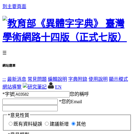
到主要頁面
☰
網站選單
:::
最新消息
常見問題
編輯說明
字典附錄
使用說明
顯示模式
網站導覽
EN
*
字號
您的稱呼
*
您的Email
*
意見性質
既有資料疑誤
建議新增
其他