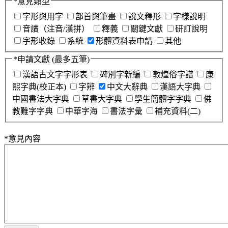
*
意見類型
字形與用字
部首與筆畫
說文釋形
字樣說明
音讀（注音/漢拼）
釋義
關鍵文獻
研訂說明
字形收錄
系統
形體資料表申請
其他
*
申請文獻
(最多五筆)
漢語古文字字形表
碑別字新編
敦煌俗字譜
康
熙字典(校正本)
字辨
中文大辭典
漢語大字典
中國書法大字典
草書大字典
學生簡體字字典
佛
教難字字典
中華字海
書法字彙
補充資料(二)
*
意見內容