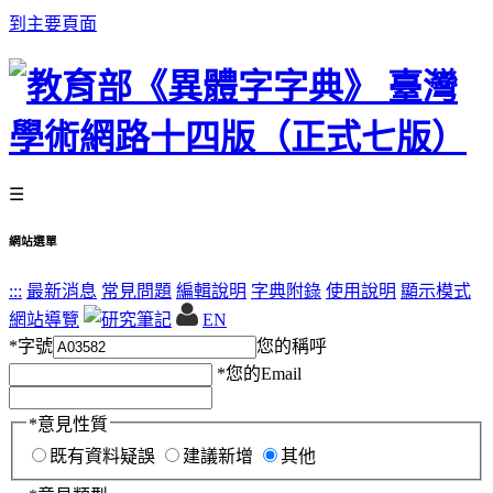
到主要頁面
☰
網站選單
:::
最新消息
常見問題
編輯說明
字典附錄
使用說明
顯示模式
網站導覽
EN
*
字號
您的稱呼
*
您的Email
*
意見性質
既有資料疑誤
建議新增
其他