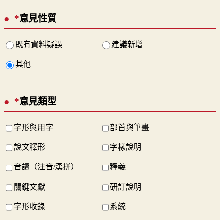
*
意見性質
既有資料疑誤
建議新增
其他
*
意見類型
字形與用字
部首與筆畫
說文釋形
字樣說明
音讀（注音/漢拼）
釋義
關鍵文獻
研訂說明
字形收錄
系統