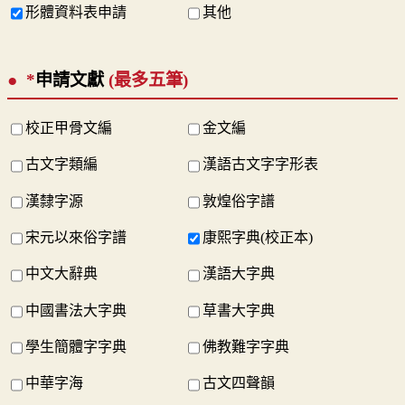
形體資料表申請
其他
*
申請文獻
(最多五筆)
校正甲骨文編
金文編
古文字類編
漢語古文字字形表
漢隸字源
敦煌俗字譜
宋元以來俗字譜
康熙字典(校正本)
中文大辭典
漢語大字典
中國書法大字典
草書大字典
學生簡體字字典
佛教難字字典
中華字海
古文四聲韻