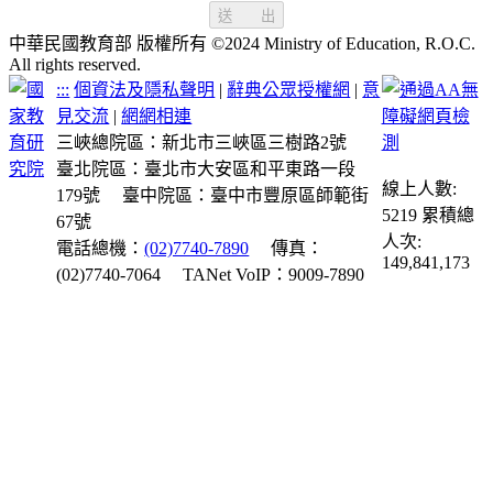
送 出
中華民國教育部 版權所有 ©2024 Ministry of Education, R.O.C.
All rights reserved.
:::
個資法及隱私聲明
|
辭典公眾授權網
|
意
見交流
|
網網相連
三峽總院區：新北市三峽區三樹路2號
臺北院區：臺北市大安區和平東路一段
線上人數:
179號
臺中院區：臺中市豐原區師範街
5219
累積總
67號
人次:
電話總機：
(02)7740-7890
傳真：
149,841,173
(02)7740-7064
TANet VoIP：9009-7890