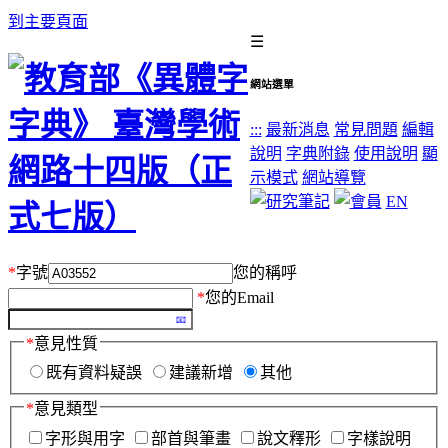
到主要頁面
☰
網站選單
:::
最新消息
常見問題
編輯
說明
字典附錄
使用說明
顯
示模式
網站導覽
EN
*
字號
您的稱呼
*
您的Email
*
意見性質
既有資料疑誤
建議新增
其他
*
意見類型
字形與用字
部首與筆畫
說文釋形
字樣說明