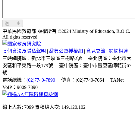
送 出
中華民國教育部 版權所有 ©2024 Ministry of Education, R.O.C.
All rights reserved.
:::
個資法及隱私聲明
|
辭典公眾授權網
|
意見交流
|
網網相連
三峽總院區：新北市三峽區三樹路2號
臺北院區：臺北市大
安區和平東路一段179號
臺中院區：臺中市豐原區師範街67
號
電話總機：
(02)7740-7890
傳真：(02)7740-7064
TANet
VoIP：9009-7890
線上人數: 7099
累積總人次: 149,120,102