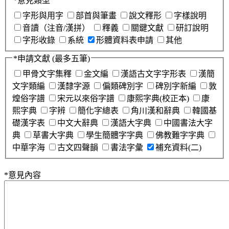
*
意見類型
字形與用字
部首與筆畫
說文釋形
字樣說明
音讀（注音/漢拼）
釋義
關鍵文獻
研訂說明
字形收錄
系統
形體資料表申請
其他
*
申請文獻
(最多五筆)
甲骨文字集釋
金文編
漢語古文字字形表
漢簡
文字類編
漢隸字源
偏類碑別字
碑別字新編
敦
煌俗字譜
宋元以來俗字譜
康熙字典(校正本)
康
熙字典
字辨
簡化字總表
角川漢和辭典
韓國基
礎漢字表
中文大辭典
漢語大字典
中國書法大字
典
草書大字典
學生簡體字字典
佛教難字字典
中華字海
古文四聲韻
書法字彙
補充資料(二)
*
意見內容