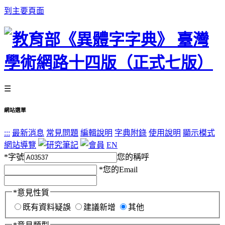
到主要頁面
☰
網站選單
:::
最新消息
常見問題
編輯說明
字典附錄
使用說明
顯示模式
網站導覽
EN
*
字號
您的稱呼
*
您的Email
*
意見性質
既有資料疑誤
建議新增
其他