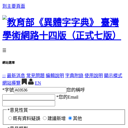
到主要頁面
☰
網站選單
:::
最新消息
常見問題
編輯說明
字典附錄
使用說明
顯示模式
網站導覽
EN
*
字號
您的稱呼
*
您的Email
*
意見性質
既有資料疑誤
建議新增
其他