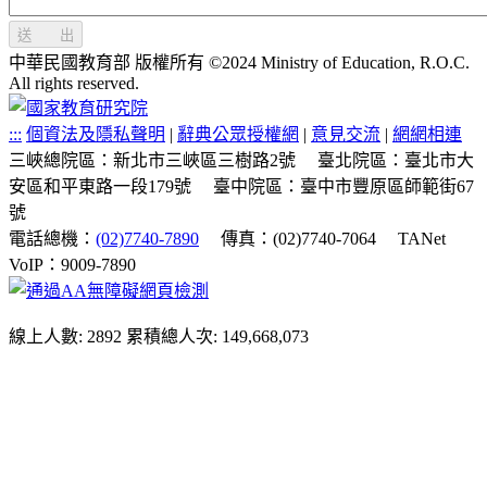
送 出
中華民國教育部 版權所有 ©2024 Ministry of Education, R.O.C.
All rights reserved.
:::
個資法及隱私聲明
|
辭典公眾授權網
|
意見交流
|
網網相連
三峽總院區：新北市三峽區三樹路2號
臺北院區：臺北市大
安區和平東路一段179號
臺中院區：臺中市豐原區師範街67
號
電話總機：
(02)7740-7890
傳真：(02)7740-7064
TANet
VoIP：9009-7890
線上人數: 2892
累積總人次: 149,668,073