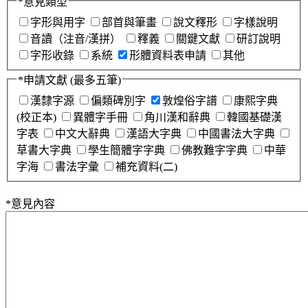
*
意見類型
字形與用字
部首與筆畫
說文釋形
字樣說明
音讀（注音/漢拼）
釋義
關鍵文獻
研訂說明
字形收錄
系統
形體資料表申請
其他
*
申請文獻
(最多五筆)
漢隸字源
偏類碑別字
敦煌俗字譜
康熙字典
(校正本)
異體字手冊
角川漢和辭典
韓國基礎漢
字表
中文大辭典
漢語大字典
中國書法大字典
草書大字典
學生簡體字字典
佛教難字字典
中華
字海
書法字彙
補充資料(二)
*
意見內容