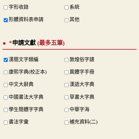
字形收錄
系統
形體資料表申請
其他
*
申請文獻
(最多五筆)
漢簡文字類編
敦煌俗字譜
康熙字典(校正本)
異體字手冊
中文大辭典
漢語大字典
中國書法大字典
草書大字典
學生簡體字字典
中華字海
書法字彙
補充資料(二)