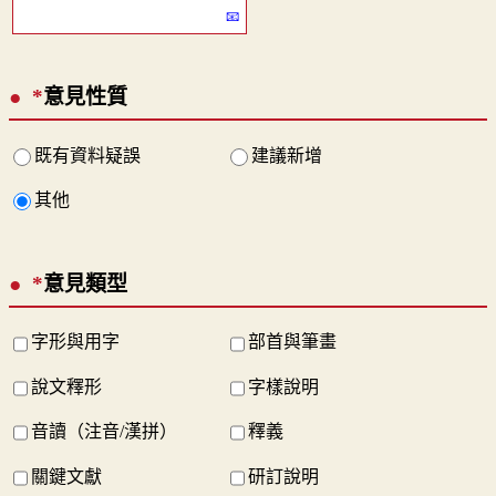
*
意見性質
既有資料疑誤
建議新增
其他
*
意見類型
字形與用字
部首與筆畫
說文釋形
字樣說明
音讀（注音/漢拼）
釋義
關鍵文獻
研訂說明