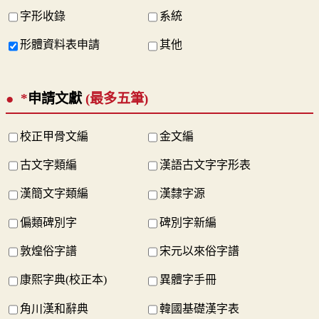
字形收錄
系統
形體資料表申請
其他
*
申請文獻
(最多五筆)
校正甲骨文編
金文編
古文字類編
漢語古文字字形表
漢簡文字類編
漢隸字源
偏類碑別字
碑別字新編
敦煌俗字譜
宋元以來俗字譜
康熙字典(校正本)
異體字手冊
角川漢和辭典
韓國基礎漢字表