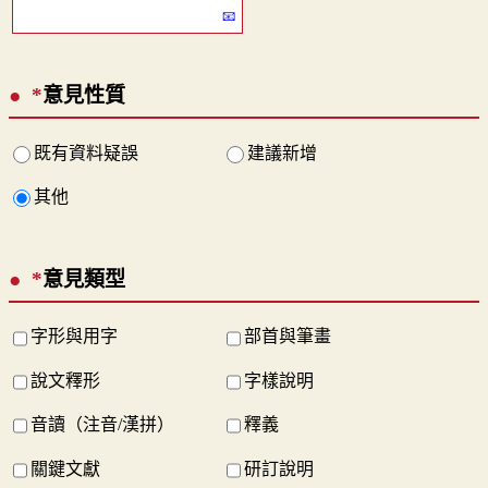
*
意見性質
既有資料疑誤
建議新增
其他
*
意見類型
字形與用字
部首與筆畫
說文釋形
字樣說明
音讀（注音/漢拼）
釋義
關鍵文獻
研訂說明