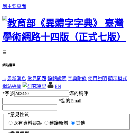
到主要頁面
☰
網站選單
:::
最新消息
常見問題
編輯說明
字典附錄
使用說明
顯示模式
網站導覽
EN
*
字號
您的稱呼
*
您的Email
*
意見性質
既有資料疑誤
建議新增
其他