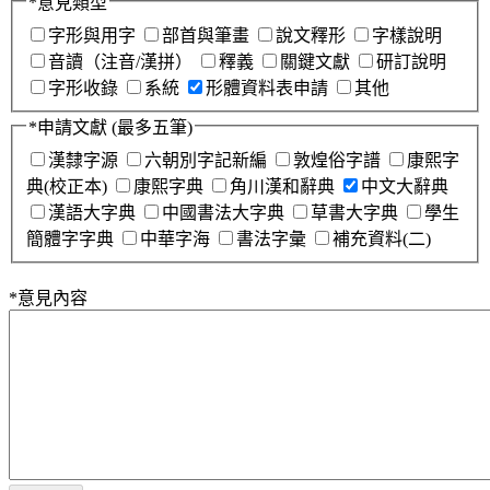
*
意見類型
字形與用字
部首與筆畫
說文釋形
字樣說明
音讀（注音/漢拼）
釋義
關鍵文獻
研訂說明
字形收錄
系統
形體資料表申請
其他
*
申請文獻
(最多五筆)
漢隸字源
六朝別字記新編
敦煌俗字譜
康熙字
典(校正本)
康熙字典
角川漢和辭典
中文大辭典
漢語大字典
中國書法大字典
草書大字典
學生
簡體字字典
中華字海
書法字彙
補充資料(二)
*
意見內容