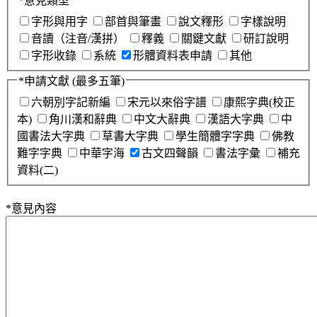
*
意見類型
字形與用字
部首與筆畫
說文釋形
字樣說明
音讀（注音/漢拼）
釋義
關鍵文獻
研訂說明
字形收錄
系統
形體資料表申請
其他
*
申請文獻
(最多五筆)
六朝別字記新編
宋元以來俗字譜
康熙字典(校正
本)
角川漢和辭典
中文大辭典
漢語大字典
中
國書法大字典
草書大字典
學生簡體字字典
佛教
難字字典
中華字海
古文四聲韻
書法字彙
補充
資料(二)
*
意見內容