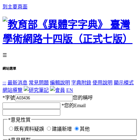
到主要頁面
☰
網站選單
:::
最新消息
常見問題
編輯說明
字典附錄
使用說明
顯示模式
網站導覽
EN
*
字號
您的稱呼
*
您的Email
*
意見性質
既有資料疑誤
建議新增
其他