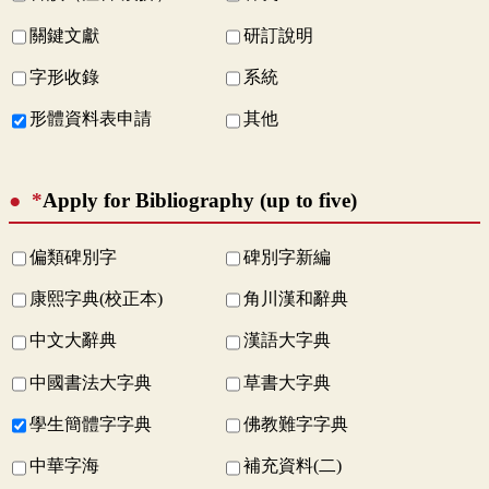
關鍵文獻
研訂說明
字形收錄
系統
形體資料表申請
其他
*
Apply for Bibliography (up to five)
偏類碑別字
碑別字新編
康熙字典(校正本)
角川漢和辭典
中文大辭典
漢語大字典
中國書法大字典
草書大字典
學生簡體字字典
佛教難字字典
中華字海
補充資料(二)