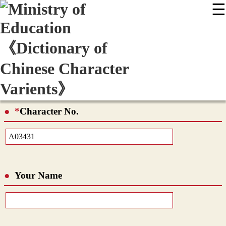
☰
:::
News
Editing Instructions
Appendix
User Guide
Display Mode
Sitemap
中
*
Character No.
Your Name