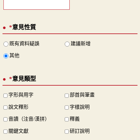
*
意見性質
既有資料疑誤
建議新增
其他
*
意見類型
字形與用字
部首與筆畫
說文釋形
字樣說明
音讀（注音/漢拼）
釋義
關鍵文獻
研訂說明