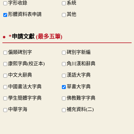
字形收錄
系統
形體資料表申請
其他
*
申請文獻
(最多五筆)
偏類碑別字
碑別字新編
康熙字典(校正本)
角川漢和辭典
中文大辭典
漢語大字典
中國書法大字典
草書大字典
學生簡體字字典
佛教難字字典
中華字海
補充資料(二)