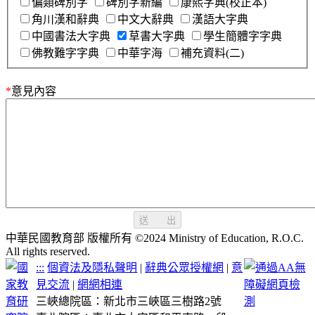
偏類碑別字
碑別字新編
康熙字典(校正本)
角川漢和辭典
中文大辭典
漢語大字典
中國書法大字典
草書大字典
學生簡體字字典
佛教難字字典
中華字海
補充資料(二)
*
意見內容
送 出
中華民國教育部 版權所有 ©2024 Ministry of Education, R.O.C.
All rights reserved.
:::
個資法及隱私聲明
|
辭典公眾授權網
|
意
見交流
|
網網相連
三峽總院區：新北市三峽區三樹路2號