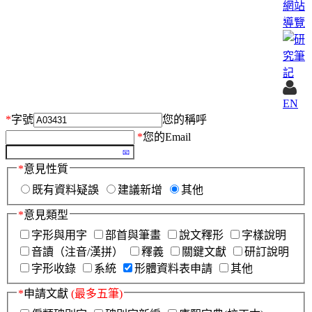
網站
導覽
EN
*
字號
您的稱呼
*
您的Email
*
意見性質
既有資料疑誤
建議新增
其他
*
意見類型
字形與用字
部首與筆畫
說文釋形
字樣說明
音讀（注音/漢拼）
釋義
關鍵文獻
研訂說明
字形收錄
系統
形體資料表申請
其他
*
申請文獻
(最多五筆)