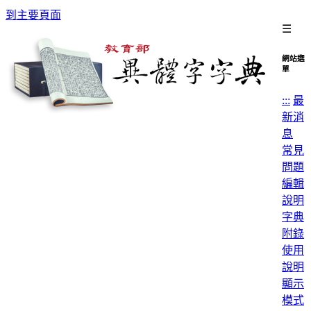
到主要頁面
☰
網站選
單
:::
最
新消
息
常見
問題
編輯
說明
字典
附錄
使用
說明
顯示
模式