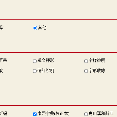
增
其他
筆畫
說文釋形
字樣說明
獻
研訂說明
字形收錄
新編
康熙字典(校正本)
角川漢和辭典