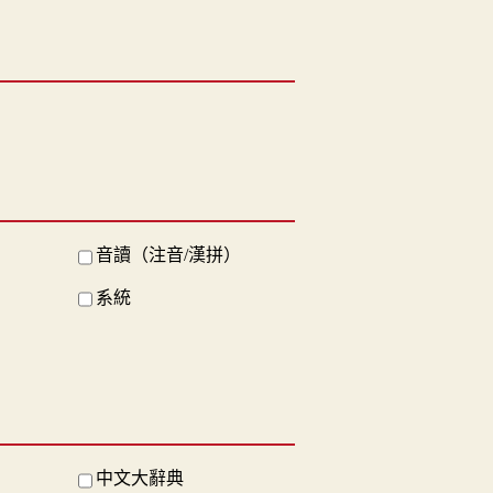
音讀（注音/漢拼）
系統
中文大辭典