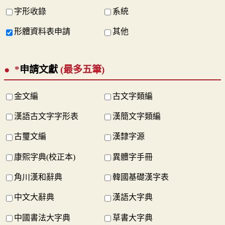
字形收錄
系統
形體資料表申請
其他
*
申請文獻
(最多五筆)
金文編
古文字類編
漢語古文字字形表
漢簡文字類編
古璽文編
漢隸字源
康熙字典(校正本)
異體字手冊
角川漢和辭典
韓國基礎漢字表
中文大辭典
漢語大字典
中國書法大字典
草書大字典