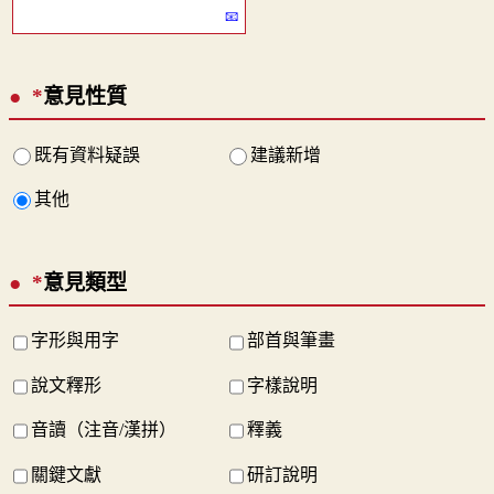
*
意見性質
既有資料疑誤
建議新增
其他
*
意見類型
字形與用字
部首與筆畫
說文釋形
字樣說明
音讀（注音/漢拼）
釋義
關鍵文獻
研訂說明