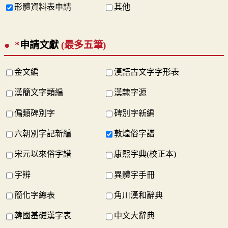
形體資料表申請
其他
*
申請文獻
(最多五筆)
金文編
漢語古文字字形表
漢簡文字類編
漢隸字源
偏類碑別字
碑別字新編
六朝別字記新編
敦煌俗字譜
宋元以來俗字譜
康熙字典(校正本)
字辨
異體字手冊
簡化字總表
角川漢和辭典
韓國基礎漢字表
中文大辭典