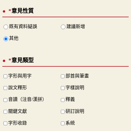
*
意見性質
既有資料疑誤
建議新增
其他
*
意見類型
字形與用字
部首與筆畫
說文釋形
字樣說明
音讀（注音/漢拼）
釋義
關鍵文獻
研訂說明
字形收錄
系統