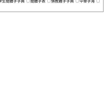
學生簡體字字典
簡體字表
佛教難字字典
中華字海