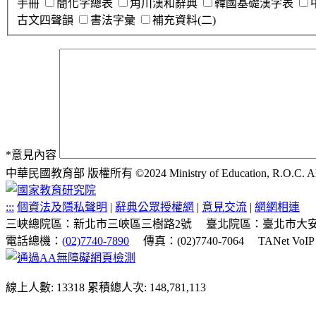
手冊
簡化字總表
角川漢和辭典
韓國基礎漢字表
古文四聲韻
書法字彙
補充資料(二)
*
意見內容
中華民國教育部 版權所有 ©2024 Ministry of Education, R.O.C. All ri
:::
個資法及隱私聲明
|
辭典公眾授權網
|
意見交流
|
網網相連
三峽總院區：新北市三峽區三樹路2號
臺北院區：臺北市大安
電話總機：
(02)7740-7890
傳真：(02)7740-7064
TANet VoI
線上人數: 13318
累積總人次: 148,781,113