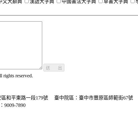
中文大辭典
漢語大字典
中國書法大字典
草書大字典
送 出
ghts reserved.
區和平東路一段179號
臺中院區：臺中市豐原區師範街67號
P：9009-7890