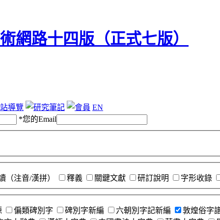
站導覽
EN
*
您的Email
讀（注音/漢拼）
釋義
關鍵文獻
研訂說明
字形收錄
源
偏類碑別字
碑別字新編
六朝別字記新編
敦煌俗字