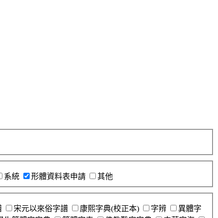
系統
形體資料表申請
其他
譜
宋元以來俗字譜
康熙字典(校正本)
字辨
異體字