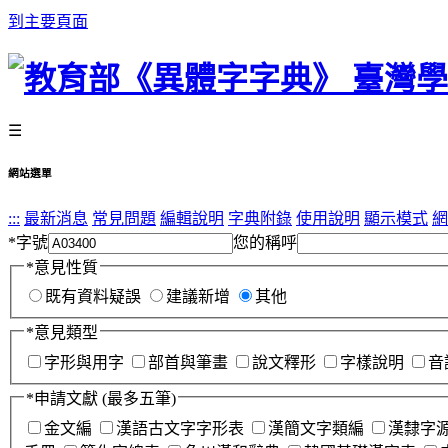
到主要頁面
☰
網站選單
:::
最新消息
常見問題
編輯說明
字典附錄
使用說明
顯示模式
網
*
字號
您的稱呼
*
意見性質
既有資料疑誤
建議新增
其他
*
意見類型
字形與用字
部首與筆畫
說文釋形
字樣說明
音
*
申請文獻
(最多五筆)
金文編
漢語古文字字形表
漢簡文字類編
漢隸字