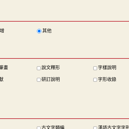
增
其他
筆畫
說文釋形
字樣說明
獻
研訂說明
字形收錄
古文字類編
漢語古文字字