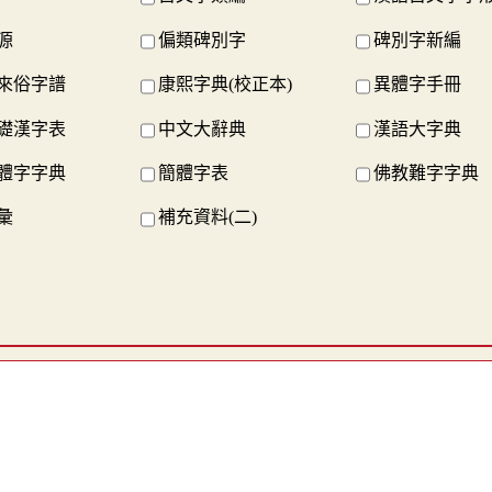
源
偏類碑別字
碑別字新編
來俗字譜
康熙字典(校正本)
異體字手冊
礎漢字表
中文大辭典
漢語大字典
體字字典
簡體字表
佛教難字字典
彙
補充資料(二)