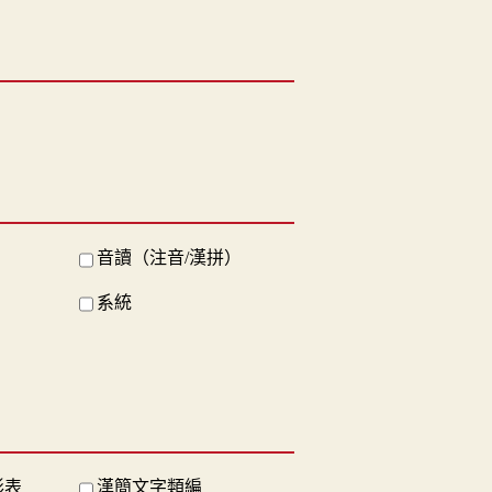
音讀（注音/漢拼）
系統
形表
漢簡文字類編