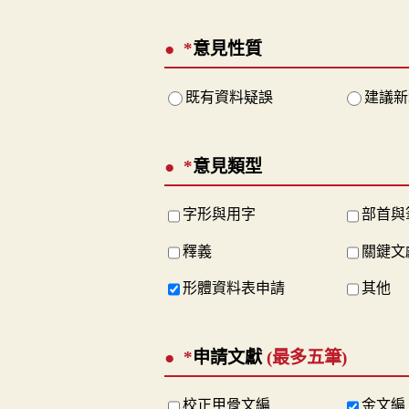
*
意見性質
既有資料疑誤
建議新
*
意見類型
字形與用字
部首與
釋義
關鍵文
形體資料表申請
其他
*
申請文獻
(最多五筆)
校正甲骨文編
金文編