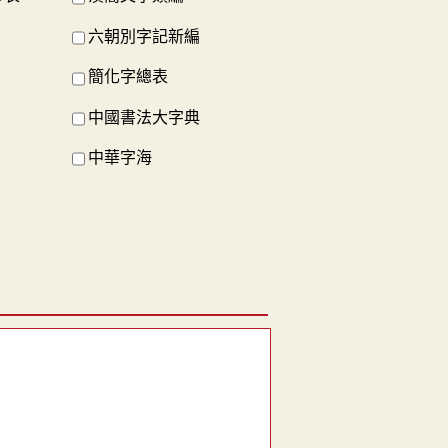
六朝別字記新編
簡化字總表
中國書法大字典
中華字海