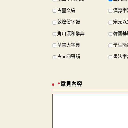
古璽文編
漢隸字
敦煌俗字譜
宋元以
角川漢和辭典
韓國基
草書大字典
學生簡
古文四聲韻
書法字
*
意見內容