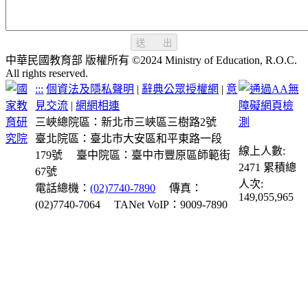
送 出
中華民國教育部 版權所有 ©2024 Ministry of Education, R.O.C.
All rights reserved.
:::
個資法及隱私聲明
|
辭典公眾授權網
|
意
見交流
|
網網相連
三峽總院區：新北市三峽區三樹路2號
臺北院區：臺北市大安區和平東路一段
線上人數:
179號
臺中院區：臺中市豐原區師範街
2471
累積總
67號
人次:
電話總機：
(02)7740-7890
傳真：
149,055,965
(02)7740-7064
TANet VoIP：9009-7890