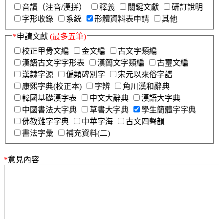
音讀（注音/漢拼）
釋義
關鍵文獻
研訂說明
字形收錄
系統
形體資料表申請
其他
*
申請文獻
(最多五筆)
校正甲骨文編
金文編
古文字類編
漢語古文字字形表
漢簡文字類編
古璽文編
漢隸字源
偏類碑別字
宋元以來俗字譜
康熙字典(校正本)
字辨
角川漢和辭典
韓國基礎漢字表
中文大辭典
漢語大字典
中國書法大字典
草書大字典
學生簡體字字典
佛教難字字典
中華字海
古文四聲韻
書法字彙
補充資料(二)
*
意見內容