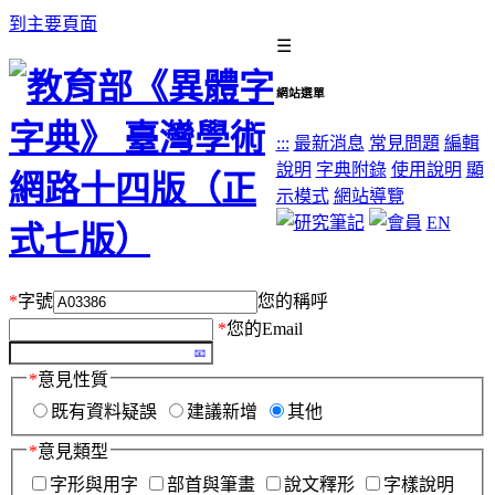
到主要頁面
☰
網站選單
:::
最新消息
常見問題
編輯
說明
字典附錄
使用說明
顯
示模式
網站導覽
EN
*
字號
您的稱呼
*
您的Email
*
意見性質
既有資料疑誤
建議新增
其他
*
意見類型
字形與用字
部首與筆畫
說文釋形
字樣說明