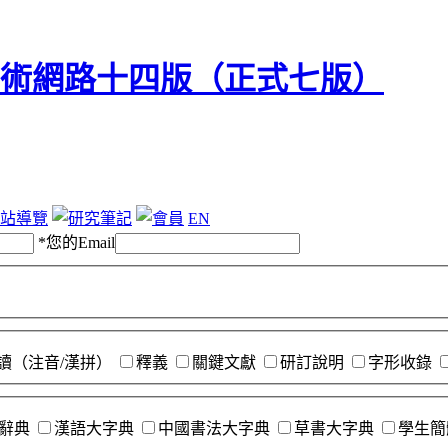
站導覽
EN
*
您的Email
讀（注音/漢拼）
釋義
關鍵文獻
研訂說明
字形收錄
辭典
漢語大字典
中國書法大字典
草書大字典
學生簡