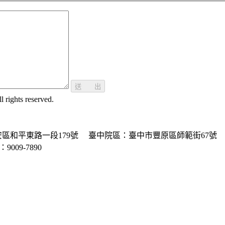
送 出
ghts reserved.
區和平東路一段179號
臺中院區：臺中市豐原區師範街67號
P：9009-7890