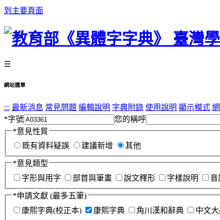
到主要頁面
☰
網站選單
:::
最新消息
常見問題
編輯說明
字典附錄
使用說明
顯示模式
網
*
字號
您的稱呼
*
意見性質
既有資料疑誤
建議新增
其他
*
意見類型
字形與用字
部首與筆畫
說文釋形
字樣說明
音
*
申請文獻
(最多五筆)
康熙字典(校正本)
康熙字典
角川漢和辭典
中文大