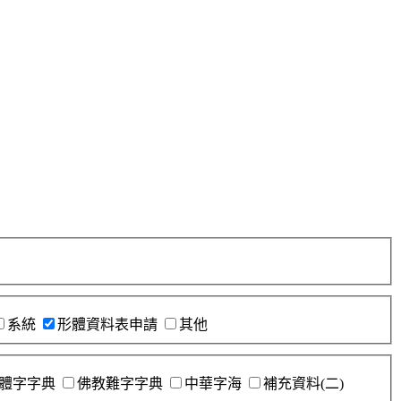
系統
形體資料表申請
其他
體字字典
佛教難字字典
中華字海
補充資料(二)