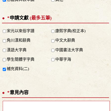
*
申請文獻
(最多五筆)
宋元以來俗字譜
康熙字典(校正本)
角川漢和辭典
中文大辭典
漢語大字典
中國書法大字典
學生簡體字字典
中華字海
補充資料(二)
*
意見內容