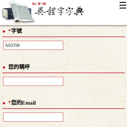
☰
:::
最新消息
常見問題
編輯說明
字典附錄
使用說明
*
字號
顯示模式
網站導覽
EN
您的稱呼
*
您的Email