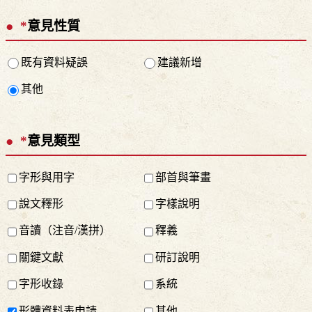
*
意見性質
既有資料疑誤
建議新增
其他
*
意見類型
字形與用字
部首與筆畫
說文釋形
字樣說明
音讀（注音/漢拼）
釋義
關鍵文獻
研訂說明
字形收錄
系統
形體資料表申請
其他