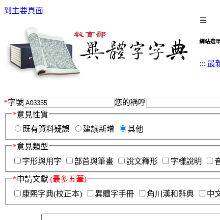
到主要頁面
☰
網站選
:::
最
*
字號
您的稱呼
*
意見性質
既有資料疑誤
建議新增
其他
*
意見類型
字形與用字
部首與筆畫
說文釋形
字樣說明
*
申請文獻
(最多五筆)
康熙字典(校正本)
異體字手冊
角川漢和辭典
中