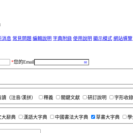
單
新消息
常見問題
編輯說明
字典附錄
使用說明
顯示模式
網站導覽
*
您的Email
音讀（注音/漢拼）
釋義
關鍵文獻
研訂說明
字形收
文大辭典
漢語大字典
中國書法大字典
草書大字典
學