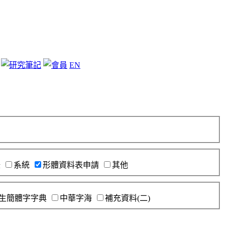
EN
錄
系統
形體資料表申請
其他
生簡體字字典
中華字海
補充資料(二)