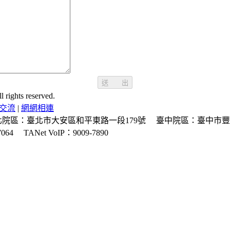
送 出
ghts reserved.
交流
|
網網相連
北院區：臺北市大安區和平東路一段179號
臺中院區：臺中市豐
064
TANet VoIP：9009-7890