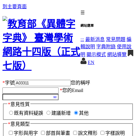
到主要頁面
☰
網站選單
:::
最新消息
常見問題
編
輯說明
字典附錄
使用說
明
顯示模式
網站導覽
EN
*
字號
您的稱呼
*
您的Email
*
意見性質
既有資料疑誤
建議新增
其他
*
意見類型
字形與用字
部首與筆畫
說文釋形
字樣說明