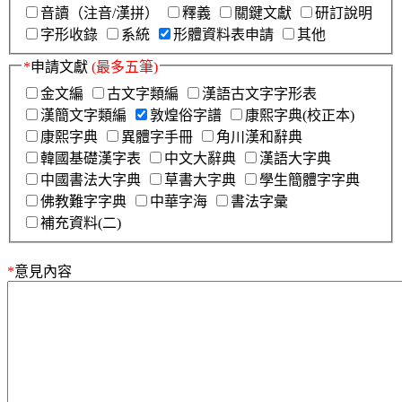
音讀（注音/漢拼）
釋義
關鍵文獻
研訂說明
字形收錄
系統
形體資料表申請
其他
*
申請文獻
(最多五筆)
金文編
古文字類編
漢語古文字字形表
漢簡文字類編
敦煌俗字譜
康熙字典(校正本)
康熙字典
異體字手冊
角川漢和辭典
韓國基礎漢字表
中文大辭典
漢語大字典
中國書法大字典
草書大字典
學生簡體字字典
佛教難字字典
中華字海
書法字彙
補充資料(二)
*
意見內容