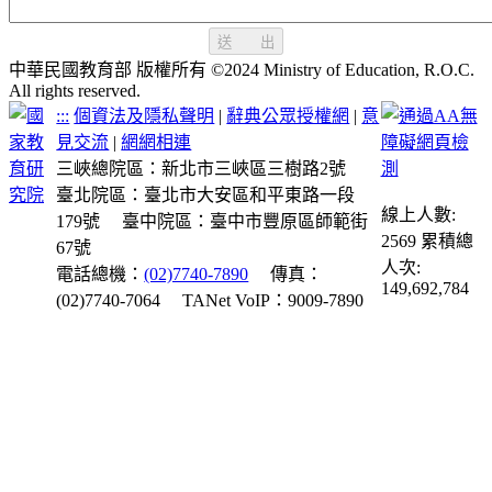
送 出
中華民國教育部 版權所有 ©2024 Ministry of Education, R.O.C.
All rights reserved.
:::
個資法及隱私聲明
|
辭典公眾授權網
|
意
見交流
|
網網相連
三峽總院區：新北市三峽區三樹路2號
臺北院區：臺北市大安區和平東路一段
線上人數:
179號
臺中院區：臺中市豐原區師範街
2569
累積總
67號
人次:
電話總機：
(02)7740-7890
傳真：
149,692,784
(02)7740-7064
TANet VoIP：9009-7890