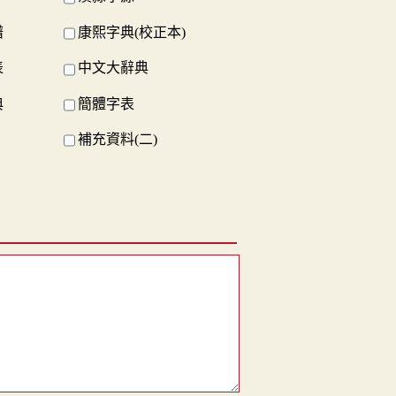
譜
康熙字典(校正本)
表
中文大辭典
典
簡體字表
補充資料(二)