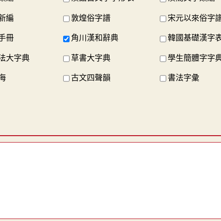
新編
敦煌俗字譜
宋元以來俗字
手冊
角川漢和辭典
韓國基礎漢字
法大字典
草書大字典
學生簡體字字
海
古文四聲韻
書法字彙