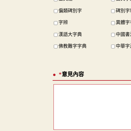
偏類碑別字
碑別字
字辨
異體字
漢語大字典
中國書
佛教難字字典
中華字
*
意見內容