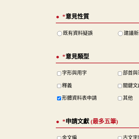
*
意見性質
既有資料疑誤
建議新
*
意見類型
字形與用字
部首與
釋義
關鍵文
形體資料表申請
其他
*
申請文獻
(最多五筆)
金文編
古文字