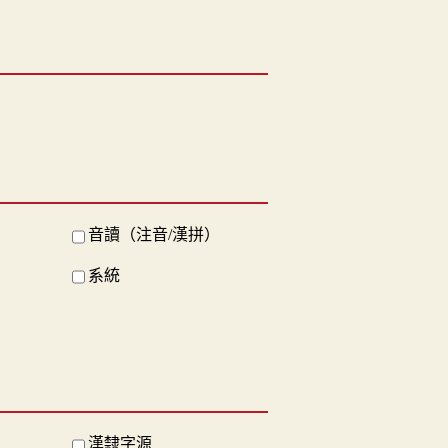
音讀（注音/漢拼）
系統
漢隸字源