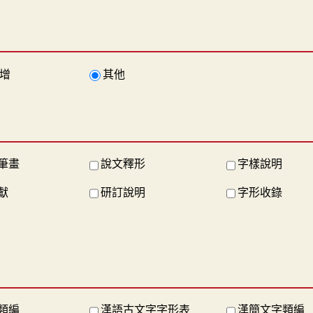
增
其他
筆畫
說文釋形
字樣說明
獻
研訂說明
字形收錄
類編
漢語古文字字形表
漢簡文字類編