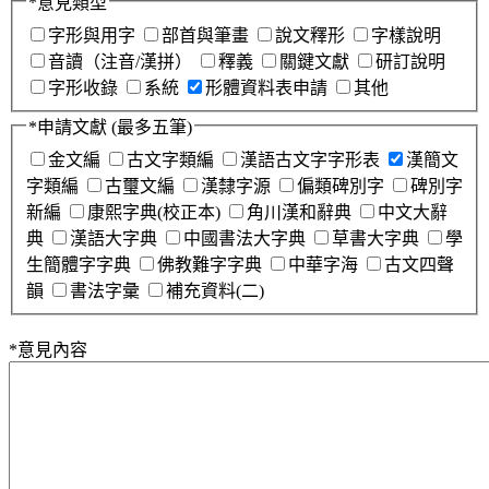
*
意見類型
字形與用字
部首與筆畫
說文釋形
字樣說明
音讀（注音/漢拼）
釋義
關鍵文獻
研訂說明
字形收錄
系統
形體資料表申請
其他
*
申請文獻
(最多五筆)
金文編
古文字類編
漢語古文字字形表
漢簡文
字類編
古璽文編
漢隸字源
偏類碑別字
碑別字
新編
康熙字典(校正本)
角川漢和辭典
中文大辭
典
漢語大字典
中國書法大字典
草書大字典
學
生簡體字字典
佛教難字字典
中華字海
古文四聲
韻
書法字彙
補充資料(二)
*
意見內容