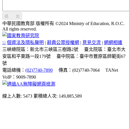
送 出
中華民國教育部 版權所有 ©2024 Ministry of Education, R.O.C.
All rights reserved.
:::
個資法及隱私聲明
|
辭典公眾授權網
|
意見交流
|
網網相連
三峽總院區：新北市三峽區三樹路2號
臺北院區：臺北市大
安區和平東路一段179號
臺中院區：臺中市豐原區師範街67
號
電話總機：
(02)7740-7890
傳真：(02)7740-7064
TANet
VoIP：9009-7890
線上人數: 5473
累積總人次: 149,885,589