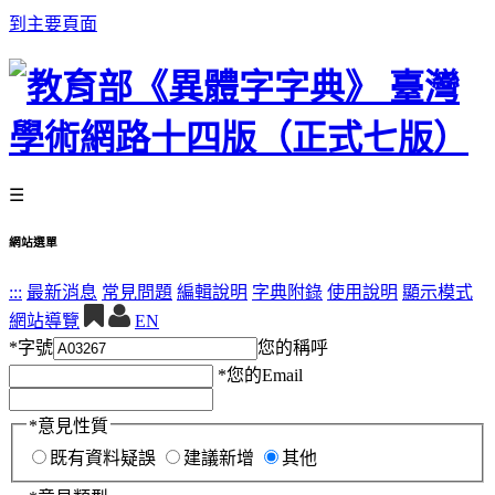
到主要頁面
☰
網站選單
:::
最新消息
常見問題
編輯說明
字典附錄
使用說明
顯示模式
網站導覽
EN
*
字號
您的稱呼
*
您的Email
*
意見性質
既有資料疑誤
建議新增
其他