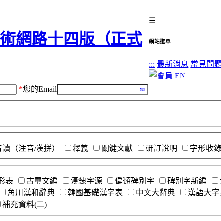
☰
網站選單
:::
最新消息
常見問
EN
*
您的Email
音讀（注音/漢拼）
釋義
關鍵文獻
研訂說明
字形收
形表
古璽文編
漢隸字源
偏類碑別字
碑別字新編
角川漢和辭典
韓國基礎漢字表
中文大辭典
漢語大字
補充資料(二)