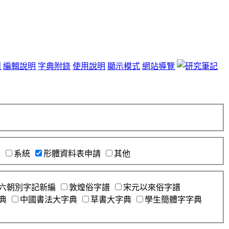
題
編輯說明
字典附錄
使用說明
顯示模式
網站導覽
錄
系統
形體資料表申請
其他
六朝別字記新編
敦煌俗字譜
宋元以來俗字譜
典
中國書法大字典
草書大字典
學生簡體字字典