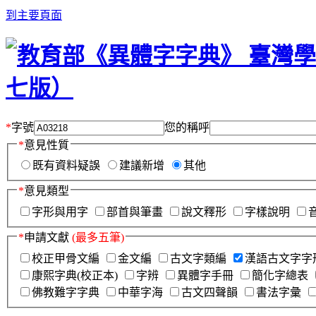
到主要頁面
*
字號
您的稱呼
*
意見性質
既有資料疑誤
建議新增
其他
*
意見類型
字形與用字
部首與筆畫
說文釋形
字樣說明
*
申請文獻
(最多五筆)
校正甲骨文編
金文編
古文字類編
漢語古文字字
康熙字典(校正本)
字辨
異體字手冊
簡化字總表
佛教難字字典
中華字海
古文四聲韻
書法字彙