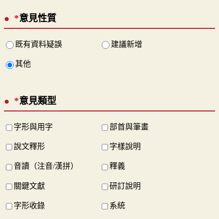
*
意見性質
既有資料疑誤
建議新增
其他
*
意見類型
字形與用字
部首與筆畫
說文釋形
字樣說明
音讀（注音/漢拼）
釋義
關鍵文獻
研訂說明
字形收錄
系統