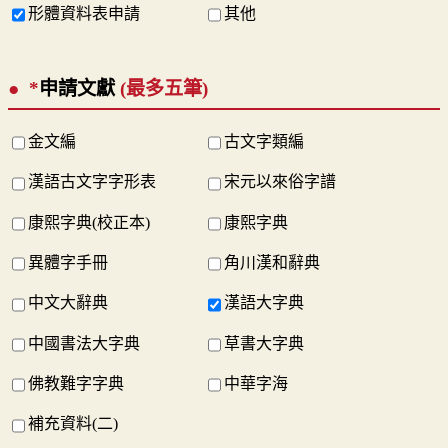
形體資料表申請
其他
*
申請文獻
(最多五筆)
金文編
古文字類編
漢語古文字字形表
宋元以來俗字譜
康熙字典(校正本)
康熙字典
異體字手冊
角川漢和辭典
中文大辭典
漢語大字典
中國書法大字典
草書大字典
佛教難字字典
中華字海
補充資料(二)