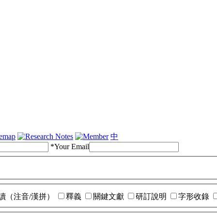
temap
中
*
Your Email
讀（注音/漢拼）
釋義
關鍵文獻
研訂說明
字形收錄