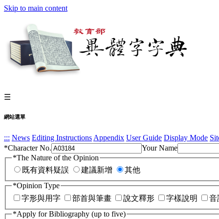
Skip to main content
☰
網站選單
:::
News
Editing Instructions
Appendix
User Guide
Display Mode
Si
*
Character No.
Your Name
*
The Nature of the Opinion
既有資料疑誤
建議新增
其他
*
Opinion Type
字形與用字
部首與筆畫
說文釋形
字樣說明
音
*
Apply for Bibliography (up to five)