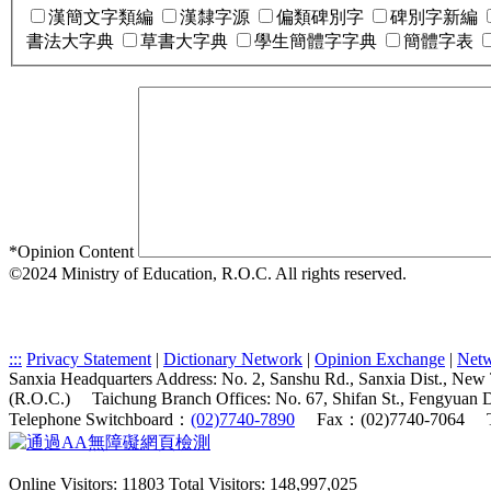
漢簡文字類編
漢隸字源
偏類碑別字
碑別字新編
書法大字典
草書大字典
學生簡體字字典
簡體字表
*
Opinion Content
©2024 Ministry of Education, R.O.C. All rights reserved.
:::
Privacy Statement
|
Dictionary Network
|
Opinion Exchange
|
Netw
Sanxia Headquarters Address: No. 2, Sanshu Rd., Sanxia Dist., New
(R.O.C.)
Taichung Branch Offices: No. 67, Shifan St., Fengyuan 
Telephone Switchboard：
(02)7740-7890
Fax：(02)7740-7064
Online Visitors: 11803
Total Visitors: 148,997,025