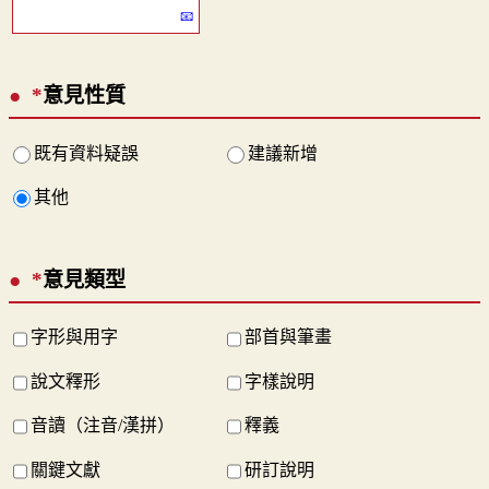
*
意見性質
既有資料疑誤
建議新增
其他
*
意見類型
字形與用字
部首與筆畫
說文釋形
字樣說明
音讀（注音/漢拼）
釋義
關鍵文獻
研訂說明