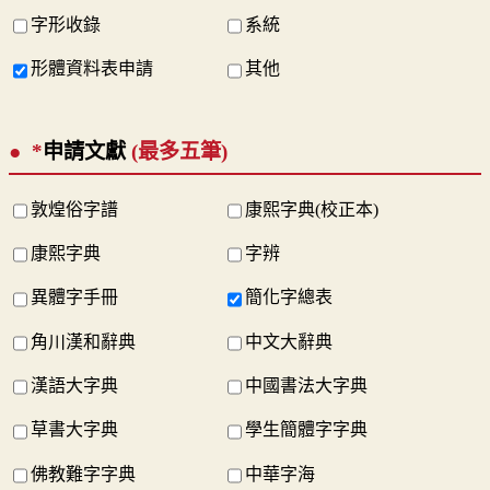
字形收錄
系統
形體資料表申請
其他
*
申請文獻
(最多五筆)
敦煌俗字譜
康熙字典(校正本)
康熙字典
字辨
異體字手冊
簡化字總表
角川漢和辭典
中文大辭典
漢語大字典
中國書法大字典
草書大字典
學生簡體字字典
佛教難字字典
中華字海