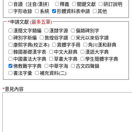
音讀（注音/漢拼）
釋義
關鍵文獻
研訂說明
字形收錄
系統
形體資料表申請
其他
*
申請文獻
(最多五筆)
漢簡文字類編
漢隸字源
偏類碑別字
碑別字新編
敦煌俗字譜
宋元以來俗字譜
康熙字典(校正本)
異體字手冊
角川漢和辭典
韓國基礎漢字表
中文大辭典
漢語大字典
中國書法大字典
草書大字典
學生簡體字字典
佛教難字字典
中華字海
古文四聲韻
書法字彙
補充資料(二)
*
意見內容