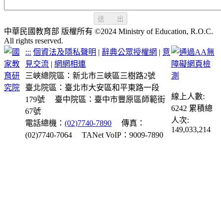
送 出
中華民國教育部 版權所有 ©2024 Ministry of Education, R.O.C.
All rights reserved.
:::
個資法及隱私聲明
|
辭典公眾授權網
|
意
見交流
|
網網相連
三峽總院區：新北市三峽區三樹路2號
臺北院區：臺北市大安區和平東路一段
線上人數:
179號
臺中院區：臺中市豐原區師範街
6242
累積總
67號
人次:
電話總機：
(02)7740-7890
傳真：
149,033,214
(02)7740-7064
TANet VoIP：9009-7890