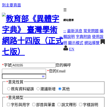
到主要頁面
☰
網站選單
:::
最新消息
常見問題
編
輯說明
字典附錄
使用說
明
顯示模式
網站導覽
EN
*
字號
您的稱呼
*
您的Email
*
意見性質
既有資料疑誤
建議新增
其他
*
意見類型
字形與用字
部首與筆畫
說文釋形
字樣說明