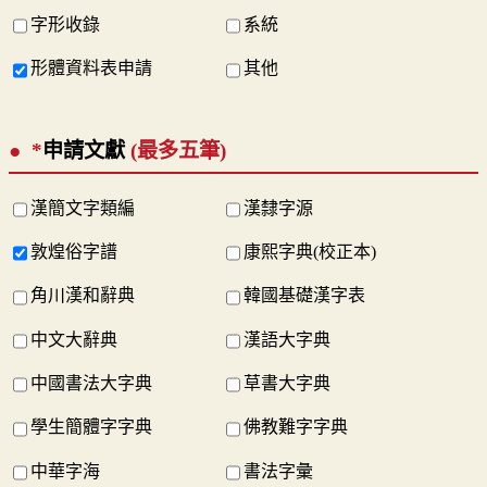
字形收錄
系統
形體資料表申請
其他
*
申請文獻
(最多五筆)
漢簡文字類編
漢隸字源
敦煌俗字譜
康熙字典(校正本)
角川漢和辭典
韓國基礎漢字表
中文大辭典
漢語大字典
中國書法大字典
草書大字典
學生簡體字字典
佛教難字字典
中華字海
書法字彙