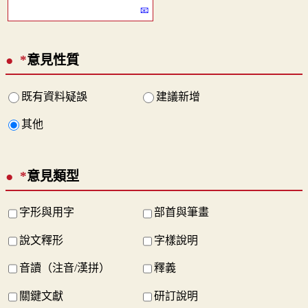
*
意見性質
既有資料疑誤
建議新增
其他
*
意見類型
字形與用字
部首與筆畫
說文釋形
字樣說明
音讀（注音/漢拼）
釋義
關鍵文獻
研訂說明