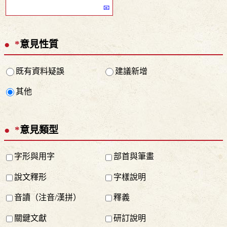
*
意見性質
既有資料疑誤
建議新增
其他
*
意見類型
字形與用字
部首與筆畫
說文釋形
字樣說明
音讀（注音/漢拼）
釋義
關鍵文獻
研訂說明