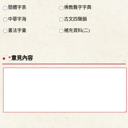
簡體字表
佛教難字字典
中華字海
古文四聲韻
書法字彙
補充資料(二)
*
意見內容