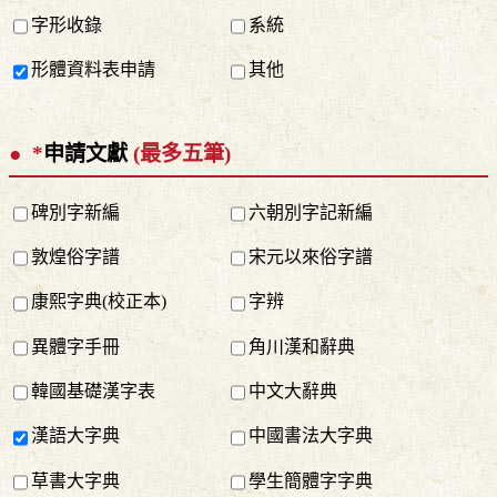
字形收錄
系統
形體資料表申請
其他
*
申請文獻
(最多五筆)
碑別字新編
六朝別字記新編
敦煌俗字譜
宋元以來俗字譜
康熙字典(校正本)
字辨
異體字手冊
角川漢和辭典
韓國基礎漢字表
中文大辭典
漢語大字典
中國書法大字典
草書大字典
學生簡體字字典