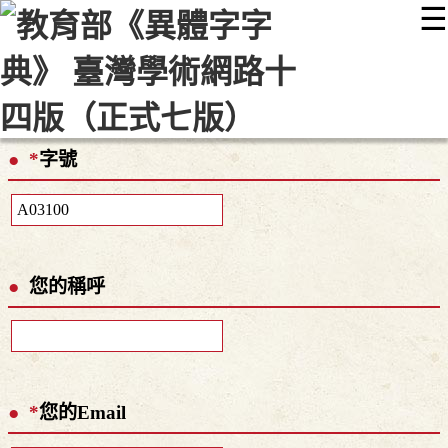
☰
:::
最新消息
常見問題
編輯說明
字典附錄
使用說明
顯示模式
網站導覽
EN
*
字號
您的稱呼
*
您的Email