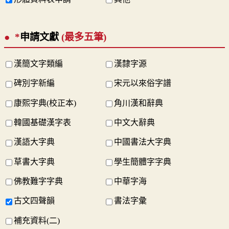
*
申請文獻
(最多五筆)
漢簡文字類編
漢隸字源
碑別字新編
宋元以來俗字譜
康熙字典(校正本)
角川漢和辭典
韓國基礎漢字表
中文大辭典
漢語大字典
中國書法大字典
草書大字典
學生簡體字字典
佛教難字字典
中華字海
古文四聲韻
書法字彙
補充資料(二)