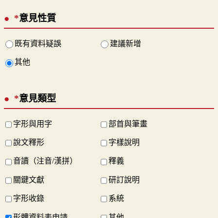
*
意見性質
既有資料疑誤
建議新增
其他
*
意見類型
字形與用字
部首與筆畫
說文釋形
字樣說明
音讀（注音/漢拼）
釋義
關鍵文獻
研訂說明
字形收錄
系統
形體資料表申請
其他