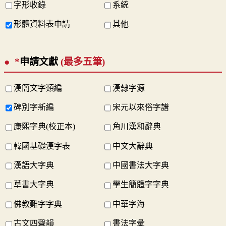
字形收錄
系統
形體資料表申請
其他
*
申請文獻
(最多五筆)
漢簡文字類編
漢隸字源
碑別字新編
宋元以來俗字譜
康熙字典(校正本)
角川漢和辭典
韓國基礎漢字表
中文大辭典
漢語大字典
中國書法大字典
草書大字典
學生簡體字字典
佛教難字字典
中華字海
古文四聲韻
書法字彙