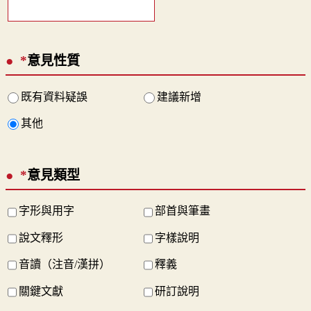
*
意見性質
既有資料疑誤
建議新增
其他
*
意見類型
字形與用字
部首與筆畫
說文釋形
字樣說明
音讀（注音/漢拼）
釋義
關鍵文獻
研訂說明