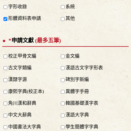
字形收錄
系統
形體資料表申請
其他
*
申請文獻
(最多五筆)
校正甲骨文編
金文編
古文字類編
漢語古文字字形表
漢隸字源
碑別字新編
康熙字典(校正本)
異體字手冊
角川漢和辭典
韓國基礎漢字表
中文大辭典
漢語大字典
中國書法大字典
學生簡體字字典