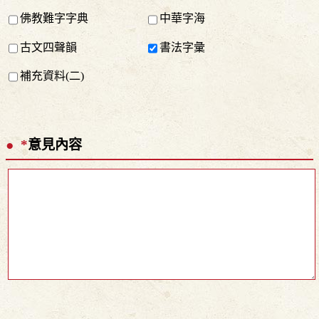
佛教難字字典
中華字海
古文四聲韻
書法字彙
補充資料(二)
*
意見內容