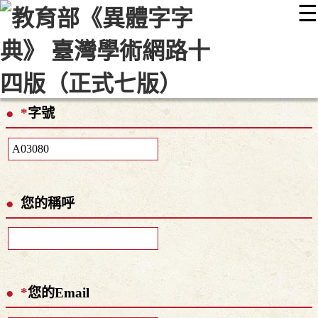
☰
:::
最新消息
常見問題
編輯說明
字典附錄
使用說明
顯示模式
網站導覽
EN
*
字號
您的稱呼
*
您的Email