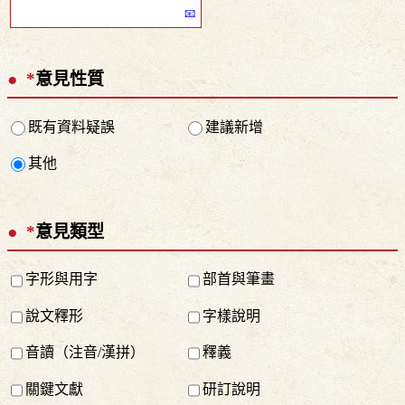
*
意見性質
既有資料疑誤
建議新增
其他
*
意見類型
字形與用字
部首與筆畫
說文釋形
字樣說明
音讀（注音/漢拼）
釋義
關鍵文獻
研訂說明