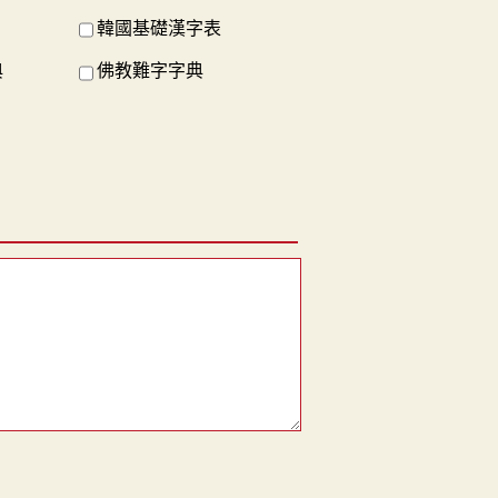
韓國基礎漢字表
典
佛教難字字典