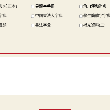
典(校正本)
異體字手冊
角川漢和辭典
字典
中國書法大字典
學生簡體字字
聲韻
書法字彙
補充資料(二)