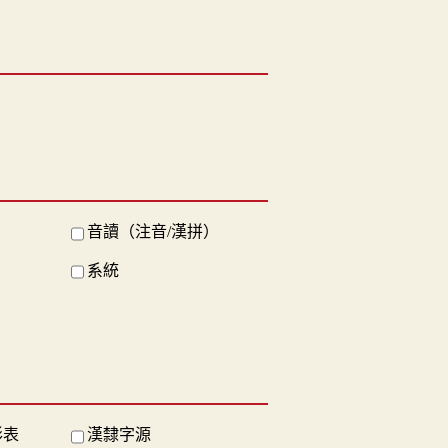
音讀（注音/漢拼）
系統
形表
漢隸字源