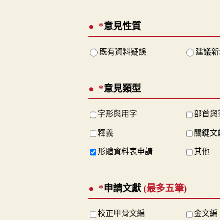
*
意見性質
既有資料疑誤
建議新
*
意見類型
字形與用字
部首與
釋義
關鍵文
形體資料表申請
其他
*
申請文獻
(最多五筆)
校正甲骨文編
金文編