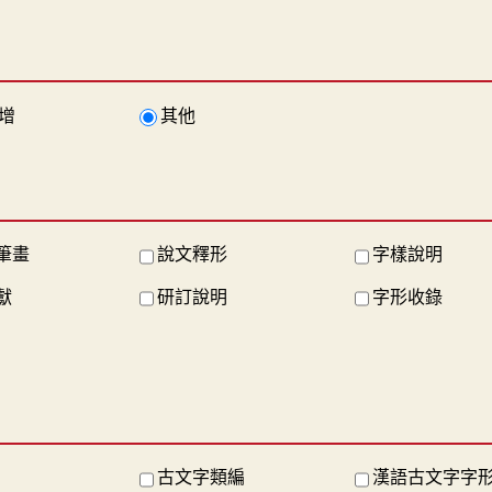
增
其他
筆畫
說文釋形
字樣說明
獻
研訂說明
字形收錄
古文字類編
漢語古文字字