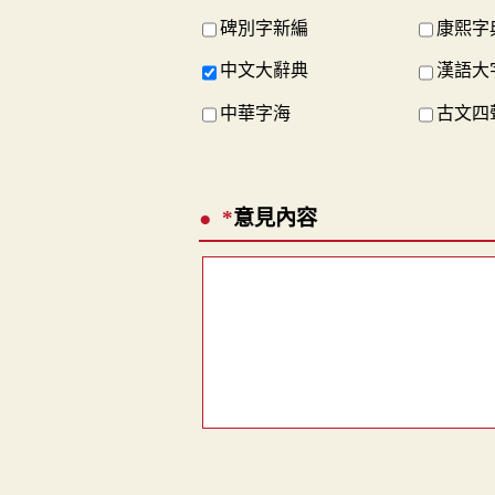
碑別字新編
康熙字
中文大辭典
漢語大
中華字海
古文四
*
意見內容