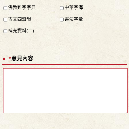
佛教難字字典
中華字海
古文四聲韻
書法字彙
補充資料(二)
*
意見內容