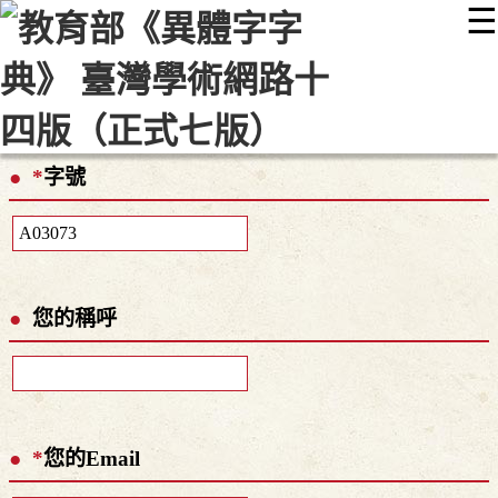
☰
:::
最新消息
常見問題
編輯說明
字典附錄
使用說明
顯示模式
網站導覽
EN
*
字號
您的稱呼
*
您的Email