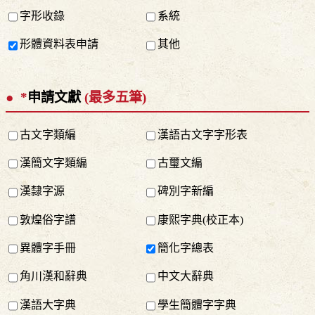
字形收錄
系統
形體資料表申請
其他
*
申請文獻
(最多五筆)
古文字類編
漢語古文字字形表
漢簡文字類編
古璽文編
漢隸字源
碑別字新編
敦煌俗字譜
康熙字典(校正本)
異體字手冊
簡化字總表
角川漢和辭典
中文大辭典
漢語大字典
學生簡體字字典