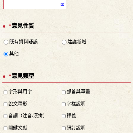
*
意見性質
既有資料疑誤
建議新增
其他
*
意見類型
字形與用字
部首與筆畫
說文釋形
字樣說明
音讀（注音/漢拼）
釋義
關鍵文獻
研訂說明