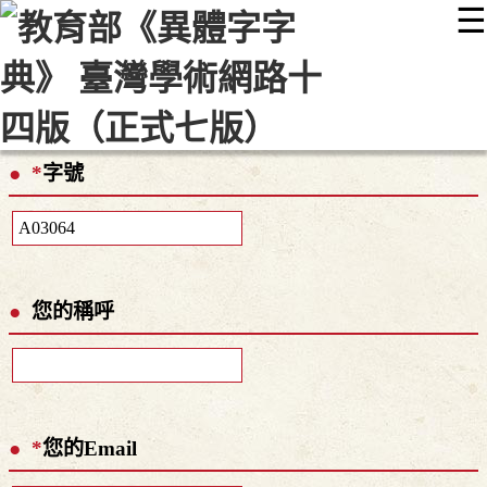
☰
:::
最新消息
常見問題
編輯說明
字典附錄
使用說明
顯示模式
網站導覽
EN
*
字號
您的稱呼
*
您的Email