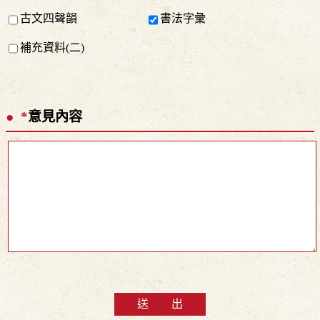
古文四聲韻
書法字彙
補充資料(二)
*
意見內容
送 出