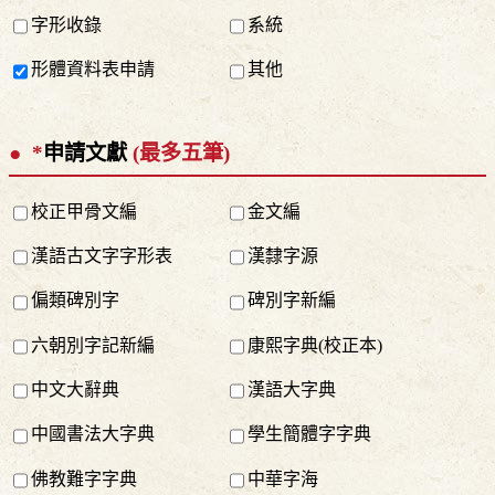
字形收錄
系統
形體資料表申請
其他
*
申請文獻
(最多五筆)
校正甲骨文編
金文編
漢語古文字字形表
漢隸字源
偏類碑別字
碑別字新編
六朝別字記新編
康熙字典(校正本)
中文大辭典
漢語大字典
中國書法大字典
學生簡體字字典
佛教難字字典
中華字海