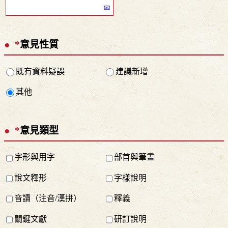
*
意見性質
既有資料疑誤
建議新增
其他
*
意見類型
字形與用字
部首與筆畫
說文釋形
字樣說明
音讀（注音/漢拼）
釋義
關鍵文獻
研訂說明