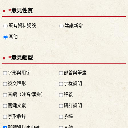
*
意見性質
既有資料疑誤
建議新增
其他
*
意見類型
字形與用字
部首與筆畫
說文釋形
字樣說明
音讀（注音/漢拼）
釋義
關鍵文獻
研訂說明
字形收錄
系統
形體資料表申請
其他