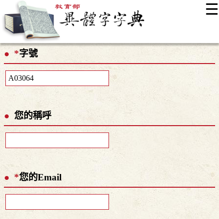
☰
:::
最新消息
常見問題
編輯說明
字典附錄
使用說明
*
字號
顯示模式
網站導覽
EN
您的稱呼
*
您的Email