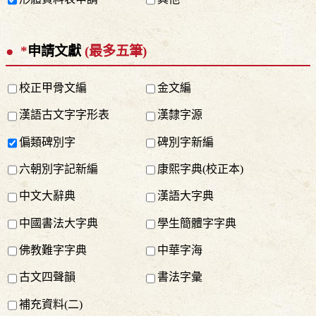
*
申請文獻
(最多五筆)
校正甲骨文編
金文編
漢語古文字字形表
漢隸字源
偏類碑別字
碑別字新編
六朝別字記新編
康熙字典(校正本)
中文大辭典
漢語大字典
中國書法大字典
學生簡體字字典
佛教難字字典
中華字海
古文四聲韻
書法字彙
補充資料(二)