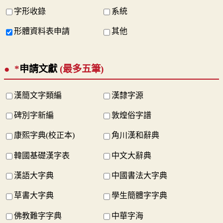
字形收錄
系統
形體資料表申請
其他
*
申請文獻
(最多五筆)
漢簡文字類編
漢隸字源
碑別字新編
敦煌俗字譜
康熙字典(校正本)
角川漢和辭典
韓國基礎漢字表
中文大辭典
漢語大字典
中國書法大字典
草書大字典
學生簡體字字典
佛教難字字典
中華字海