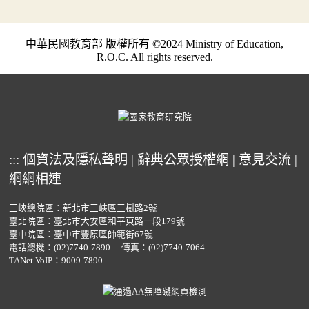
中華民國教育部 版權所有 ©2024 Ministry of Education,
R.O.C. All rights reserved.
:::
個資法及隱私聲明
|
辭典公眾授權網
|
意見交流
|
網網相連
三峽總院區：新北市三峽區三樹路2號
臺北院區：臺北市大安區和平東路一段179號
臺中院區：臺中市豐原區師範街67號
電話總機：
(02)7740-7890
傳真：(02)7740-7064
TANet VoIP：9009-7890