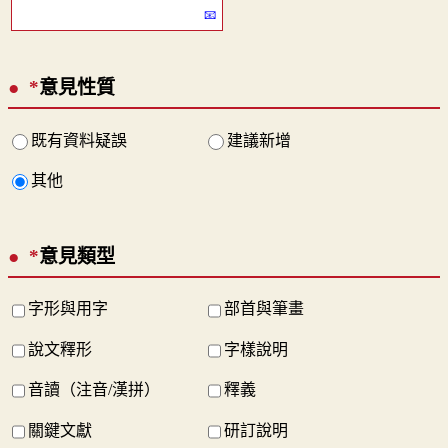
*
意見性質
既有資料疑誤
建議新增
其他
*
意見類型
字形與用字
部首與筆畫
說文釋形
字樣說明
音讀（注音/漢拼）
釋義
關鍵文獻
研訂說明