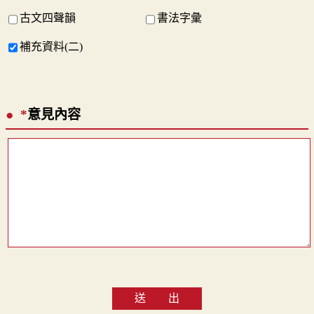
古文四聲韻
書法字彙
補充資料(二)
*
意見內容
送 出