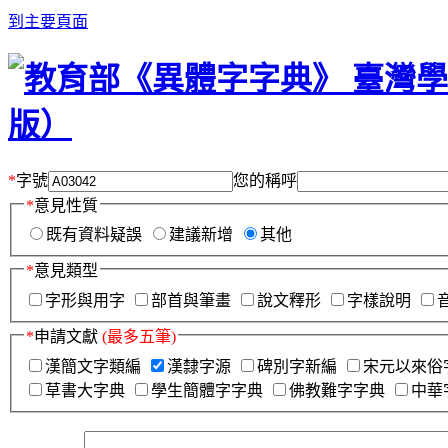
到主要頁面
*
字號
您的稱呼
*
意見性質
既有資料疑誤
建議新增
其他
*
意見類型
字形與用字
部首與筆畫
說文釋形
字樣說明
*
申請文獻
(最多五筆)
漢簡文字類編
漢隸字源
碑別字新編
宋元以來俗
草書大字典
學生簡體字字典
佛教難字字典
中華