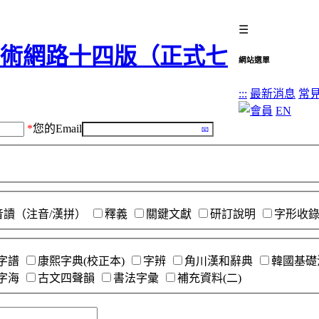
☰
網站選單
:::
最新消息
常
EN
*
您的Email
音讀（注音/漢拼）
釋義
關鍵文獻
研訂說明
字形收
字譜
康熙字典(校正本)
字辨
角川漢和辭典
韓國基礎
字海
古文四聲韻
書法字彙
補充資料(二)