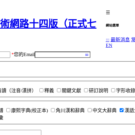
☰
網站選單
:::
最新消息
EN
*
您的Email
音讀（注音/漢拼）
釋義
關鍵文獻
研訂說明
字形收
譜
康熙字典(校正本)
角川漢和辭典
中文大辭典
漢語
彙