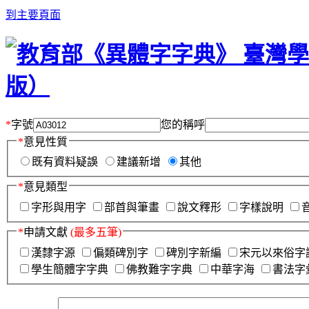
到主要頁面
*
字號
您的稱呼
*
意見性質
既有資料疑誤
建議新增
其他
*
意見類型
字形與用字
部首與筆畫
說文釋形
字樣說明
*
申請文獻
(最多五筆)
漢隸字源
偏類碑別字
碑別字新編
宋元以來俗字
學生簡體字字典
佛教難字字典
中華字海
書法字