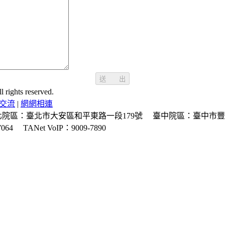
送 出
ghts reserved.
交流
|
網網相連
北院區：臺北市大安區和平東路一段179號
臺中院區：臺中市豐
064
TANet VoIP：9009-7890