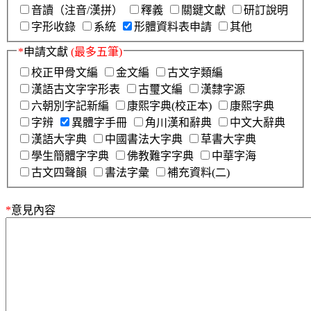
音讀（注音/漢拼）
釋義
關鍵文獻
研訂說明
字形收錄
系統
形體資料表申請
其他
*
申請文獻
(最多五筆)
校正甲骨文編
金文編
古文字類編
漢語古文字字形表
古璽文編
漢隸字源
六朝別字記新編
康熙字典(校正本)
康熙字典
字辨
異體字手冊
角川漢和辭典
中文大辭典
漢語大字典
中國書法大字典
草書大字典
學生簡體字字典
佛教難字字典
中華字海
古文四聲韻
書法字彙
補充資料(二)
*
意見內容