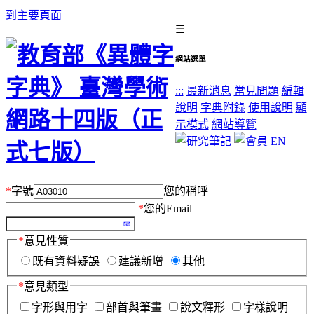
到主要頁面
☰
網站選單
:::
最新消息
常見問題
編輯
說明
字典附錄
使用說明
顯
示模式
網站導覽
EN
*
字號
您的稱呼
*
您的Email
*
意見性質
既有資料疑誤
建議新增
其他
*
意見類型
字形與用字
部首與筆畫
說文釋形
字樣說明