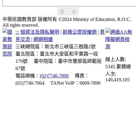
送 出
中華民國教育部 版權所有 ©2024 Ministry of Education, R.O.C.
All rights reserved.
:::
個資法及隱私聲明
|
辭典公眾授權網
|
意
見交流
|
網網相連
三峽總院區：新北市三峽區三樹路2號
臺北院區：臺北市大安區和平東路一段
線上人數:
179號
臺中院區：臺中市豐原區師範街
5345
累積總
67號
人次:
電話總機：
(02)7740-7890
傳真：
149,419,105
(02)7740-7064
TANet VoIP：9009-7890