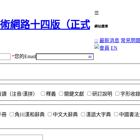
☰
網站選單
:::
最新消息
常見問
EN
*
您的Email
音讀（注音/漢拼）
釋義
關鍵文獻
研訂說明
字形收
手冊
角川漢和辭典
中文大辭典
漢語大字典
中國書法