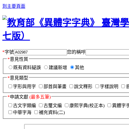
到主要頁面
*
字號
您的稱呼
*
意見性質
既有資料疑誤
建議新增
其他
*
意見類型
字形與用字
部首與筆畫
說文釋形
字樣說明
*
申請文獻
(最多五筆)
古文字類編
古璽文編
康熙字典(校正本)
異體字
中華字海
補充資料(二)