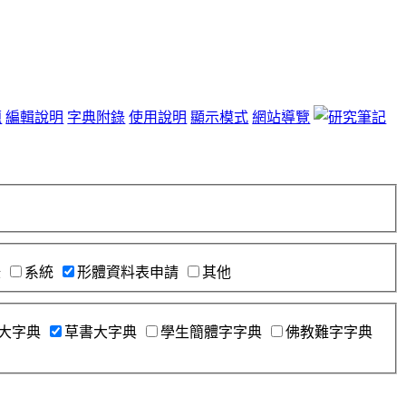
題
編輯說明
字典附錄
使用說明
顯示模式
網站導覽
錄
系統
形體資料表申請
其他
大字典
草書大字典
學生簡體字字典
佛教難字字典