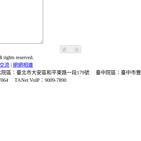
送 出
ghts reserved.
交流
|
網網相連
北院區：臺北市大安區和平東路一段179號
臺中院區：臺中市豐
064
TANet VoIP：9009-7890