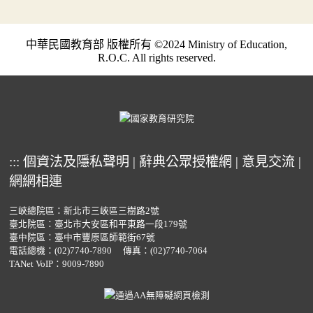
中華民國教育部 版權所有 ©2024 Ministry of Education,
R.O.C. All rights reserved.
:::
個資法及隱私聲明
|
辭典公眾授權網
|
意見交流
|
網網相連
三峽總院區：新北市三峽區三樹路2號
臺北院區：臺北市大安區和平東路一段179號
臺中院區：臺中市豐原區師範街67號
電話總機：
(02)7740-7890
傳真：(02)7740-7064
TANet VoIP：9009-7890