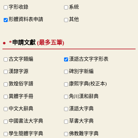
字形收錄
系統
形體資料表申請
其他
*
申請文獻
(最多五筆)
古文字類編
漢語古文字字形表
漢隸字源
碑別字新編
敦煌俗字譜
康熙字典(校正本)
異體字手冊
角川漢和辭典
中文大辭典
漢語大字典
中國書法大字典
草書大字典
學生簡體字字典
佛教難字字典