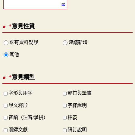
*
意見性質
既有資料疑誤
建議新增
其他
*
意見類型
字形與用字
部首與筆畫
說文釋形
字樣說明
音讀（注音/漢拼）
釋義
關鍵文獻
研訂說明