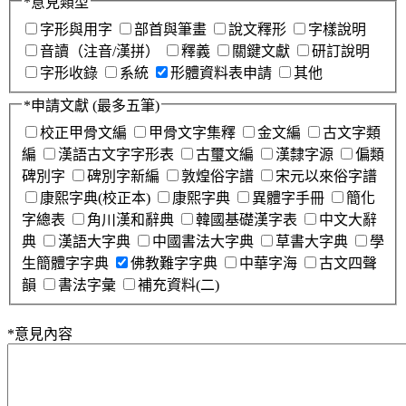
*
意見類型
字形與用字
部首與筆畫
說文釋形
字樣說明
音讀（注音/漢拼）
釋義
關鍵文獻
研訂說明
字形收錄
系統
形體資料表申請
其他
*
申請文獻
(最多五筆)
校正甲骨文編
甲骨文字集釋
金文編
古文字類
編
漢語古文字字形表
古璽文編
漢隸字源
偏類
碑別字
碑別字新編
敦煌俗字譜
宋元以來俗字譜
康熙字典(校正本)
康熙字典
異體字手冊
簡化
字總表
角川漢和辭典
韓國基礎漢字表
中文大辭
典
漢語大字典
中國書法大字典
草書大字典
學
生簡體字字典
佛教難字字典
中華字海
古文四聲
韻
書法字彙
補充資料(二)
*
意見內容