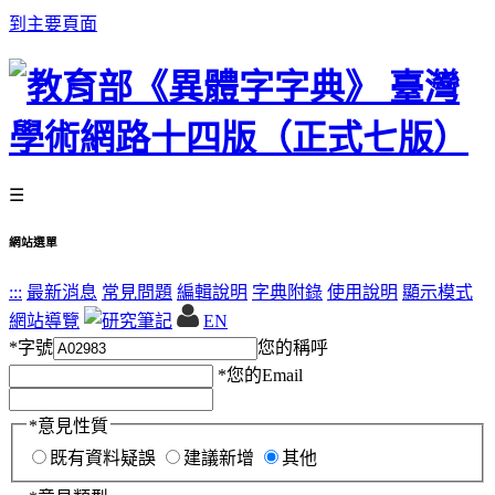
到主要頁面
☰
網站選單
:::
最新消息
常見問題
編輯說明
字典附錄
使用說明
顯示模式
網站導覽
EN
*
字號
您的稱呼
*
您的Email
*
意見性質
既有資料疑誤
建議新增
其他